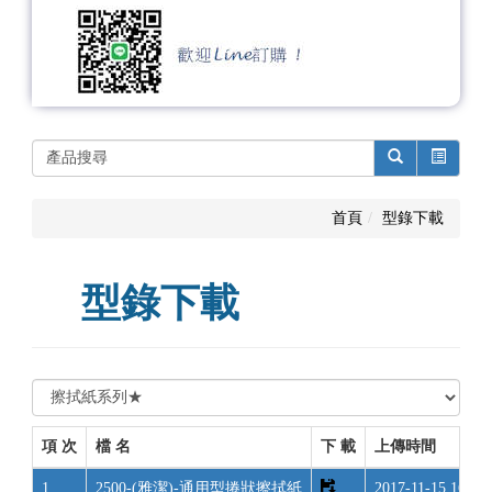
首頁
型錄下載
型錄下載
項 次
檔 名
下 載
上傳時間
1.
2500-(雅潔)-通用型捲狀擦拭紙
2017-11-15 16:13: